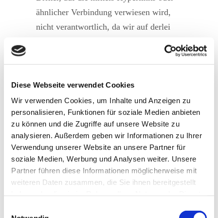
ähnlicher Verbindung verwiesen wird,
nicht verantwortlich, da wir auf derlei
Inhalte keinen Einfluss haben. Für die
Inhalte der verlinkten Seiten ist stets der
jeweilige Anbieter oder Betreiber der
Seiten verantwortlich. Die verlinkten
Diese Webseite verwendet Cookies
Seiten wurden zum Zeitpunkt der
Wir verwenden Cookies, um Inhalte und Anzeigen zu
personalisieren, Funktionen für soziale Medien anbieten
Verlinkung auf mögliche Rechtsverstöße
zu können und die Zugriffe auf unsere Website zu
überprüft. Rechtswidrige Inhalte waren
analysieren. Außerdem geben wir Informationen zu Ihrer
zum Zeitpunkt der Verlinkung nicht
Verwendung unserer Website an unsere Partner für
erkennbar. Eine permanente inhaltliche
soziale Medien, Werbung und Analysen weiter. Unsere
Partner führen diese Informationen möglicherweise mit
Kontrolle der verlinkten Seiten ist ohne
weiteren Daten zusammen, die Sie ihnen bereitgestellt
konkrete Anhaltspunkte einer
haben oder die sie im Rahmen Ihrer Nutzung der Dienste
Rechtsverletzung nicht zumutbar. Bei
gesammelt haben.
Einwilligungsauswahl
Bekanntwerden von Rechtsverletzungen